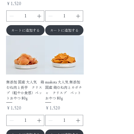
価格
￥1,520
カートに追加する
カートに追加する
無添加 国産 大人気 鶏
maskota 大人気 無添加
むね肉と長芋 クリス
国産 鶏むね肉とカボチ
プ（軽やか食感）ペッ
ャ クリスプ ペット
トおやつ 80g
おやつ 80g
価格
価格
￥1,520
￥1,520