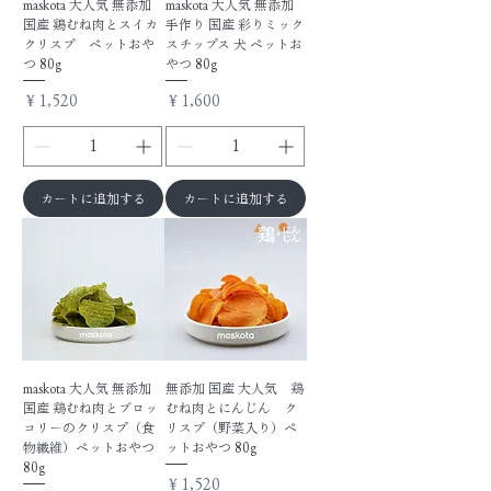
maskota 大人気 無添加
maskota 大人気 無添加
国産 鷄むね肉とスイカ
手作り 国産 彩りミック
クリスプ ペットおや
スチップス 犬 ペットお
つ 80g
やつ 80g
価格
価格
￥1,520
￥1,600
カートに追加する
カートに追加する
maskota 大人気 無添加
無添加 国産 大人気 鶏
国産 鶏むね肉とブロッ
むね肉とにんじん ク
コリーのクリスプ（食
リスプ（野菜入り）ペ
物繊維）ペットおやつ
ットおやつ 80g
80g
価格
￥1,520