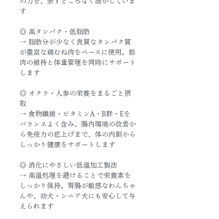
の力を、余すところなく活かしていま
す
◎ 高タンパク・低脂肪
→ 脂肪分が少なく良質なタンパク質
が豊富な鶏むね肉をベースに使用。筋
肉の維持と体重管理を同時にサポート
します
◎ オクラ・人参の栄養をまるごと摂
取
→ 食物繊維・ビタミンA・B群・Eを
バランスよく含み、腸内環境の改善か
ら免疫力の底上げまで、体の内側から
しっかり健康をサポートします
◎ 消化にやさしい低温加工製法
→ 高温処理を避けることで栄養素を
しっかり保持。胃腸が敏感なわんちゃ
んや、幼犬・シニア犬にも安心して与
えられます