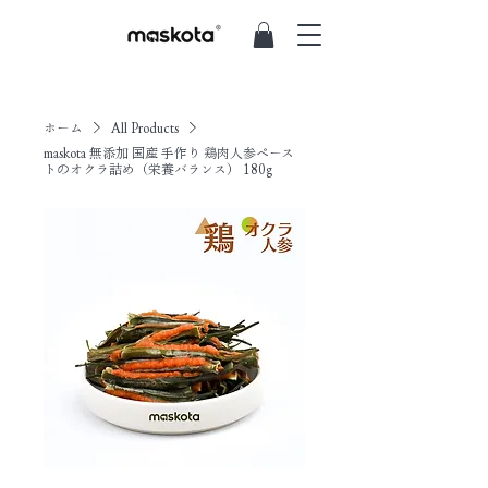
ホーム
All Products
maskota 無添加 国産 手作り 鶏肉人参ペース
トのオクラ詰め（栄養バランス） 180g