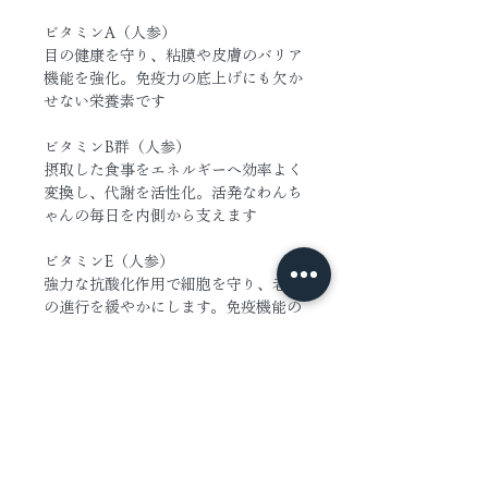
ビタミンA（人参）
目の健康を守り、粘膜や皮膚のバリア
機能を強化。免疫力の底上げにも欠か
せない栄養素です
ビタミンB群（人参）
摂取した食事をエネルギーへ効率よく
変換し、代謝を活性化。活発なわんち
ゃんの毎日を内側から支えます
ビタミンE（人参）
強力な抗酸化作用で細胞を守り、老化
の進行を緩やかにします。免疫機能の
維持にも働きかけます
食物繊維（オクラ・人参）
腸内の善玉菌を育て、消化リズムを整
えます。オクラ特有の粘性成分が胃腸
の粘膜をやさしく保護する働きも期待
できます