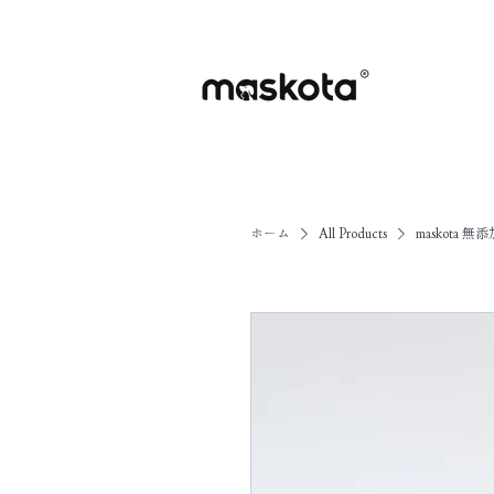
ホーム
All Products
maskota