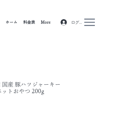
ログイン
ホーム
料金表
More
無添加 国産 豚ハツジャーキー
ットおやつ 200g