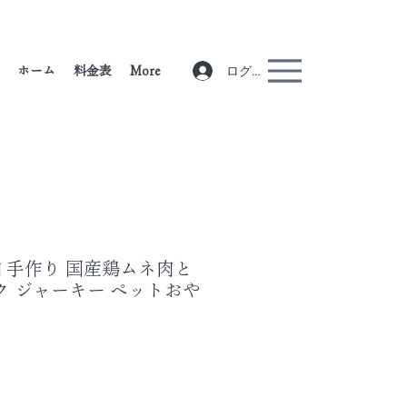
ログイン
ホーム
料金表
More
無添加 手作り 国産鶏ムネ肉と
ク ジャーキー ペットおや