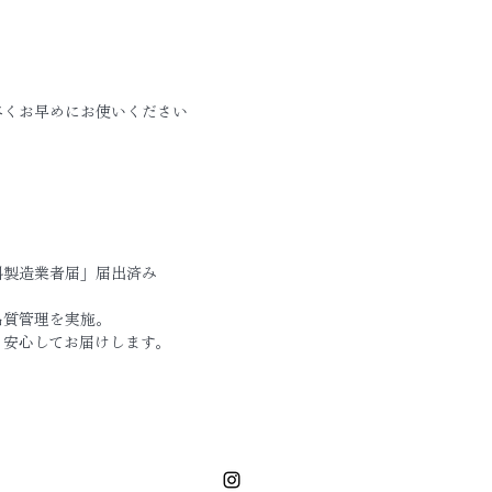
べくお早めにお使いください
料製造業者届」届出済み
品質管理を実施。
、安心してお届けします。