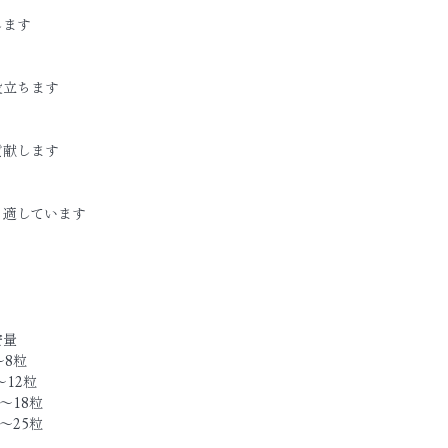
します
役立ちます
貢献します
も適しています
安量
〜8粒
〜12粒
〜18粒
〜25粒