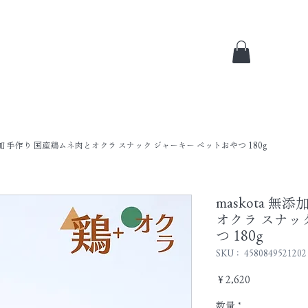
 無添加 手作り 国産鶏ムネ肉とオクラ スナック ジャーキー ペットおやつ 180g
maskota 
オクラ スナッ
つ 180g
SKU： 4580849521202
価
￥2,620
格
数量
*