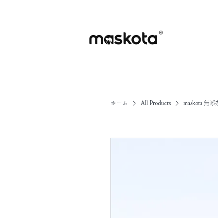
ホーム
All Products
maskota