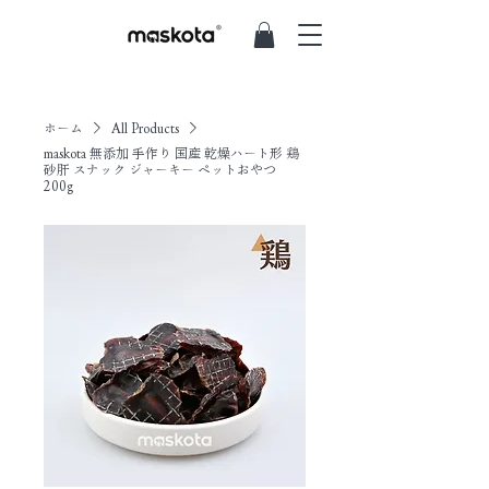
ホーム
All Products
maskota 無添加 手作り 国産 乾燥ハート形 鶏
砂肝 スナック ジャーキー ペットおやつ
200g