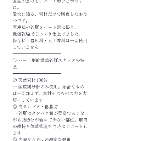
国産の恵みを、ハート形ひとかけら
に。
愛犬に贈る、素材だけで勝負したおや
つです。
国産鶏の砂肝をハート形に整え、
低温乾燥でじっくり仕上げました。
保存料・着色料・人工香料は一切使用
していません。
━━━━━━━━━━━
◇ ハート形乾燥鶏砂肝スナックの特
長
━━━━━━━━━━━
◎ 天然素材100%
→ 国産鶏砂肝のみ使用。余計なもの
は一切加えず、素材そのものの力を大
切にしています
◎ 高タンパク・低脂肪
→ 砂肝はタンパク質が豊富でありな
がら脂肪分が極めて少ない部位。筋肉
の維持と体重管理を同時にサポートし
ます
◎ 内臓ならではの濃密な栄養