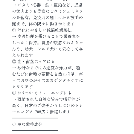
→ ビタミンB群・鉄・亜鉛など、通常
の鶏肉よりも豊富なビタミンとミネラ
ルを含有。免疫力の底上げから被毛の
艶まで、体の隅々に働きかけます
◎ 消化にやさしい低温乾燥製法
→ 高温処理を避けることで栄養素を
しっかり保持。胃腸が敏感なわんちゃ
んや、幼犬・シニア犬にも安心して与
えられます
◎ 歯・歯茎のケアにも
→ 砂肝ならではの適度な弾力が、噛
むたびに歯垢の蓄積を自然に抑制。毎
日のおやつがそのままデンタルケアに
もなります
◎ おやつにもトレーニングにも
→ 凝縮された自然な旨みで嗜好性が
高く、日常のご褒美からしつけのトレ
ーニングまで幅広く活躍します
━━━━━━━━━━━
◇ 主な栄養成分
━━━━━━━━━━━