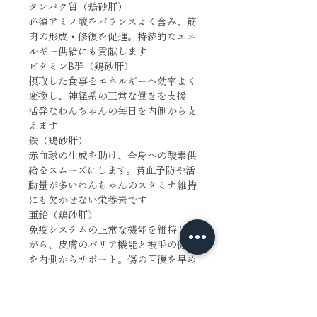
タンパク質（鶏砂肝）
必須アミノ酸をバランスよく含み、筋
肉の形成・修復を促進。持続的なエネ
ルギー供給にも貢献します
ビタミンB群（鶏砂肝）
摂取した食事をエネルギーへ効率よく
変換し、神経系の正常な働きを支援。
活発なわんちゃんの毎日を内側から支
えます
鉄（鶏砂肝）
赤血球の生成を助け、全身への酸素供
給をスムーズにします。貧血予防や活
動量が多いわんちゃんのスタミナ維持
にも欠かせない栄養素です
亜鉛（鶏砂肝）
免疫システムの正常な機能を維持しな
がら、皮膚のバリア機能と被毛の健康
を内側からサポート。傷の回復を早め
る働きも期待できます
━━━━━━━━━━━
◇ 1日の目安量